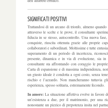
dell’alfabeto ebraico.
SIGNIFICATI POSITIVI
Trattandosi di un arcano di trionfo, almeno quando 
attraverso le scelte e le prove, il consultante sper
fiducia in se stesso, autocontrollo. Una nuova fase, 
conquiste, riuscita ottenuta grazie alle proprie cap
collaboratori e subordinati. Moltissime e tutte entusias
superamento di un periodo di incertezza, riconosci
presente, dinamica e in via di evoluzione, sia in 
consultante sta affrontando con coraggio le propri
Carta di espansione e di massima indipendenza, non e
un giusto ideale è condotta a ogni costo, senza tener
rischio e l’azzardo. Non mancheranno tuttavia gli 
esperienza, spesso solitaria, estremamente fecondo.
In amore:
La situazione affettiva evolve in favore d
un’esistenza a due, per il matrimonio, per una ric
nonostante un pizzico di prepotenza insita nel partn