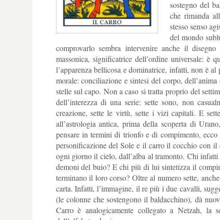
sostegno del ba
che rimanda all
stesso senso agi
del mondo sublun
comprovarlo sembra intervenire anche il disegno f
massonica, significatrice dell’ordine universale: è q
l’apparenza bellicosa e dominatrice, infatti, non è al
morale: conciliazione e sintesi del corpo, dell’anima
stelle sul capo. Non a caso si tratta proprio del sett
dell’interezza di una serie: sette sono, non casual
creazione, sette le virtù, sette i vizi capitali. E se
all’astrologia antica, prima della scoperta di Ura
pensare in termini di trionfo e di compimento, ecco 
personificazione del Sole e il carro il cocchio con il
ogni giorno il cielo, dall’alba al tramonto. Chi infatt
demoni del buio? E chi più di lui sintetizza il compi
terminano il loro corso? Oltre al numero sette, anche
carta. Infatti, l’immagine, il re più i due cavalli, su
(le colonne che sostengono il baldacchino), dà nuov
Carro è analogicamente collegato a Netzah, la sep