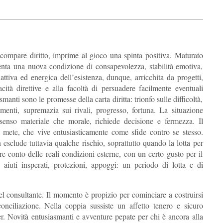
compare diritto, imprime al gioco una spinta positiva. Maturato
imenta una nuova condizione di consapevolezza, stabilità emotiva,
attiva ed energica dell’esistenza, dunque, arricchita da progetti,
acità direttive e alla facoltà di persuadere facilmente eventuali
manti sono le promesse della carta diritta: trionfo sulle difficoltà,
menti, supremazia sui rivali, progresso, fortuna. La situazione
senso materiale che morale, richiede decisione e fermezza. Il
e mete, che vive entusiasticamente come sfide contro se stesso.
sclude tuttavia qualche rischio, soprattutto quando la lotta per
e conto delle reali condizioni esterne, con un certo gusto per il
aiuti insperati, protezioni, appoggi: un periodo di lotta e di
el consultante. Il momento è propizio per cominciare a costruirsi
onciliazione. Nella coppia sussiste un affetto tenero e sicuro
er. Novità entusiasmanti e avventure pepate per chi è ancora alla