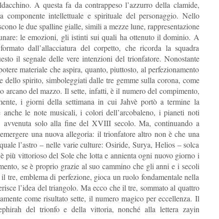
ldacchino. A questa fa da contrappeso l’azzurro della clamide,
a componente intellettuale e spirituale del personaggio. Nello
scono le due spalline gialle, simili a mezze lune, rappresentazione
are: le emozioni, gli istinti sui quali ha ottenuto il dominio. A
ormato dall’allacciatura del corpetto, che ricorda la squadra
uesto il segnale delle vere intenzioni del trionfatore. Nonostante
 potere materiale che aspira, quanto, piuttosto, al perfezionamento
 e dello spirito, simboleggiati dalle tre gemme sulla corona, come
imo arcano del mazzo. Il sette, infatti, è il numero del compimento,
mente, i giorni della settimana in cui Jahvè portò a termine la
tte anche le note musicali, i colori dell’arcobaleno, i pianeti noti
no, avvenuta solo alla fine del XVIII secolo. Ma, continuando a
emergere una nuova allegoria: il trionfatore altro non è che una
 quale l’astro – nelle varie culture: Osiride, Surya, Helios – solca
i è più vittorioso del Sole che lotta e annienta ogni nuovo giorno i
mento, se è proprio grazie al suo cammino che gli anni e i secoli
 il tre, emblema di perfezione, gioca un ruolo fondamentale nella
ggerisce l’idea del triangolo. Ma ecco che il tre, sommato al quattro
amente come risultato sette, il numero magico per eccellenza. Il
hirah del trionfo e della vittoria, nonché alla lettera zayin