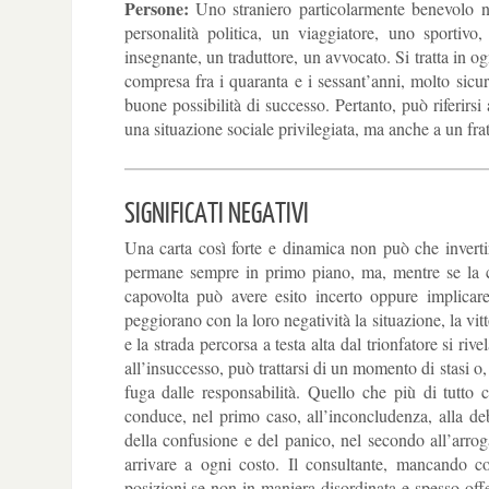
Persone:
Uno straniero particolarmente benevolo n
personalità politica, un viaggiatore, uno sportivo
insegnante, un traduttore, un avvocato. Si tratta in o
compresa fra i quaranta e i sessant’anni, molto sicura
buone possibilità di successo. Pertanto, può riferir
una situazione sociale privilegiata, ma anche a un frat
SIGNIFICATI NEGATIVI
Una carta così forte e dinamica non può che invertire
permane sempre in primo piano, ma, mentre se la ca
capovolta può avere esito incerto oppure implicar
peggiorano con la loro negatività la situazione, la vitt
e la strada percorsa a testa alta dal trionfatore si riv
all’insuccesso, può trattarsi di un momento di stasi o,
fuga dalle responsabilità. Quello che più di tutto 
conduce, nel primo caso, all’inconcludenza, alla deb
della confusione e del panico, nel secondo all’arrog
arrivare a ogni costo. Il consultante, mancando c
posizioni se non in maniera disordinata e spesso offen