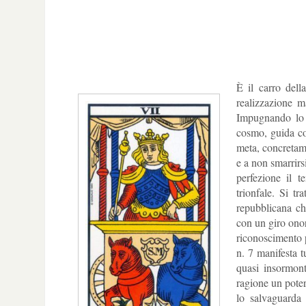
È il carro della
realizzazione m
Impugnando lo s
cosmo, guida con
meta, concretame
e a non smarrirsi
perfezione il 
trionfale. Si t
repubblicana che
con un giro onor
riconoscimento p
n. 7 manifesta t
quasi insormont
ragione un poter
lo salvaguarda 