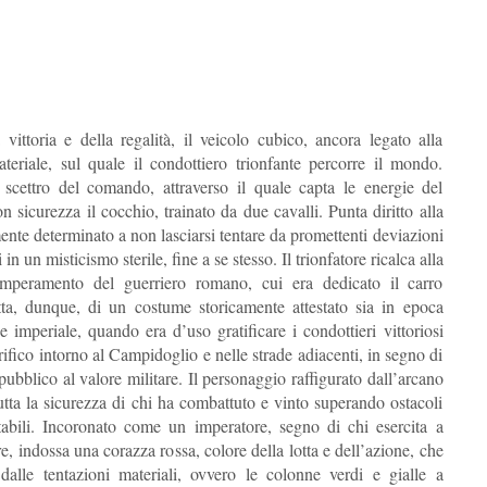
 vittoria e della regalità, il veicolo cubico, ancora legato alla
ateriale, sul quale il condottiero trionfante percorre il mondo.
cettro del comando, attraverso il quale capta le energie del
 sicurezza il cocchio, trainato da due cavalli. Punta diritto alla
nte determinato a non lasciarsi tentare da promettenti deviazioni
 in un misticismo sterile, fine a se stesso. Il trionfatore ricalca alla
temperamento del guerriero romano, cui era dedicato il carro
ratta, dunque, di un costume storicamente attestato sia in epoca
 imperiale, quando era d’uso gratificare i condottieri vittoriosi
ifico intorno al Campidoglio e nelle strade adiacenti, in segno di
ubblico al valore militare. Il personaggio raffigurato dall’arcano
utta la sicurezza di chi ha combattuto e vinto superando ostacoli
abili. Incoronato come un imperatore, segno di chi esercita a
e, indossa una corazza rossa, colore della lotta e dell’azione, che
dalle tentazioni materiali, ovvero le colonne verdi e gialle a