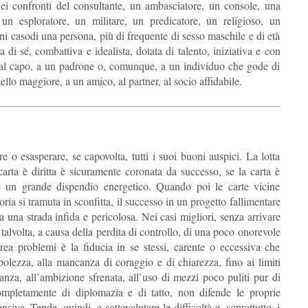
ei confronti del consultante, un ambasciatore, un console, una
, un esploratore, un militare, un predicatore, un religioso, un
gni casodi una persona, più di frequente di sesso maschile e di età
 di sé, combattiva e idealista, dotata di talento, iniziativa e con
si al capo, a un padrone o, comunque, a un individuo che gode di
ello maggiore, a un amico, al partner, al socio affidabile.
 o esasperare, se capovolta, tutti i suoi buoni auspici. La lotta
rta è diritta è sicuramente coronata da successo, se la carta è
e un grande dispendio energetico. Quando poi le carte vicine
oria si tramuta in sconfitta, il successo in un progetto fallimentare
ela una strada infida e pericolosa. Nei casi migliori, senza arrivare
 talvolta, a causa della perdita di controllo, di una poco onorevole
crea problemi è la fiducia in se stessi, carente o eccessiva che
olezza, alla mancanza di coraggio e di chiarezza, fino ai limiti
anza, all’ambizione sfrenata, all’uso di mezzi poco puliti pur di
ompletamente di diplomazia e di tatto, non difende le proprie
siva. Tende, quindi, a sottovalutare le difficoltà e, soprattutto, i