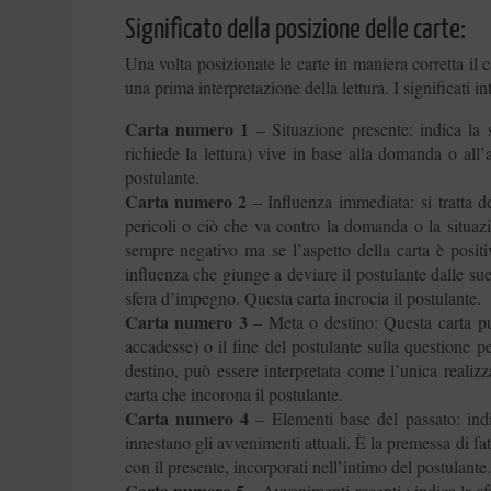
Significato della posizione delle carte:
Una volta posizionate le carte in maniera corretta il 
una prima interpretazione della lettura. I significati in
Carta numero 1
– Situazione presente: indica la s
richiede la lettura) vive in base alla domanda o all’
postulante.
Carta numero 2
– Influenza immediata: si tratta de
pericoli o ciò che va contro la domanda o la situazion
sempre negativo ma se l’aspetto della carta è positi
influenza che giunge a deviare il postulante dalle su
sfera d’impegno. Questa carta incrocia il postulante.
Carta numero 3
– Meta o destino: Questa carta pu
accadesse) o il fine del postulante sulla questione pe
destino, può essere interpretata come l’unica realizz
carta che incorona il postulante.
Carta numero 4
– Elementi base del passato: ind
innestano gli avvenimenti attuali. È la premessa di f
con il presente, incorporati nell’intimo del postulante
Carta numero 5
– Avvenimenti recenti : indica la sfe