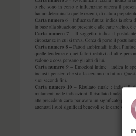
o che sono in corso e influenzano ancora il presen
hanno determinato quelle recenti, di natura prepotente
Carta numero 6
– Influenza futura: indica la sfera 
in base alla situazione presente e alle carte vicino, è c
Carta numero 7
– Il soggetto: indica il postulant
circostanze in cui si trova. Cerca di porre il postulant
Carta numero 8
– Fattori ambientali: indica l’influe
quelle tendenze e quei fattori relativi ad altre pers
vedono e cosa pensano gli altri di lui.
Carta numero 9
– Emozioni intime : indica le sper
inclusi i pensieri che si affacceranno in futuro. Questa
suoi secondi fini.
Carta numero 10
– Risultato finale : indica il ri
mutamenti nelle indicazioni. Il risultato finale di que
alle precedenti carte per avere un significato più ri
attenuati i suoi significati benevoli se le carte vicine
P