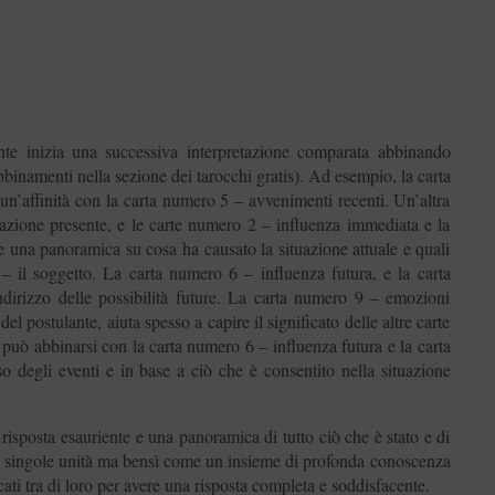
mante inizia una successiva interpretazione comparata abbinando
i abbinamenti nella sezione dei tarocchi gratis). Ad esempio, la carta
n’affinità con la carta numero 5 – avvenimenti recenti. Un’altra
uazione presente, e le carte numero 2 – influenza immediata e la
e una panoramica su cosa ha causato la situazione attuale e quali
– il soggetto. La carta numero 6 – influenza futura, e la carta
ndirizzo delle possibilità future. La carta numero 9 – emozioni
del postulante, aiuta spesso a capire il significato delle altre carte
e può abbinarsi con la carta numero 6 – influenza futura e la carta
o degli eventi e in base a ciò che è consentito nella situazione
risposta esauriente e una panoramica di tutto ciò che è stato e di
me singole unità ma bensì come un insieme di profonda conoscenza
icati tra di loro per avere una risposta completa e soddisfacente.