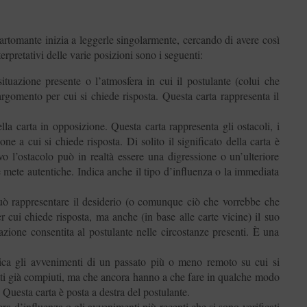
cartomante inizia a leggerle singolarmente, cercando di avere così
terpretativi delle varie posizioni sono i seguenti:
ituazione presente o l’atmosfera in cui il postulante (colui che
argomento per cui si chiede risposta. Questa carta rappresenta il
lla carta in opposizione. Questa carta rappresenta gli ostacoli, i
e a cui si chiede risposta. Di solito il significato della carta è
vo l’ostacolo può in realtà essere una digressione o un’ulteriore
e mete autentiche. Indica anche il tipo d’influenza o la immediata
ò rappresentare il desiderio (o comunque ciò che vorrebbe che
r cui chiede risposta, ma anche (in base alle carte vicine) il suo
azione consentita al postulante nelle circostanze presenti. È una
ica gli avvenimenti di un passato più o meno remoto su cui si
atti già compiuti, ma che ancora hanno a che fare in qualche modo
. Questa carta è posta a destra del postulante.
ra d’influenza o gli avvenimenti più recenti che si sono verificati