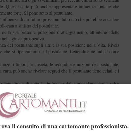
te. Questa carta può anche rappresentare influenze lontane che
mente forte. Si pone sotto al postulante.
d’influenza di un futuro prossimo, tutto ciò che potrebbe accadere
ollocata a sinistra del postulante.
e nella sua presente posizione o atteggiamento, all’interno delle
e nella giusta prospettiva.
nza del postulante sugli altri e la sua posizione nella Vita. Rivela
one che si ripercuotono sul postulante. Letteralmente indica come
anze, i timori, le ansietà, le recondite emozioni del postulante,
 carta può anche rivelare segreti che il postulante tiene celati, e i
sultato finale di tutte le influenze delle precedenti carte, salvo
sta carta indica la risposta finale al quesito, va comunque abbinata
cco e profondo. Una carta positiva in questa posizione può vedere
 sono molto negative.
rova il consulto di una cartomante professionista.