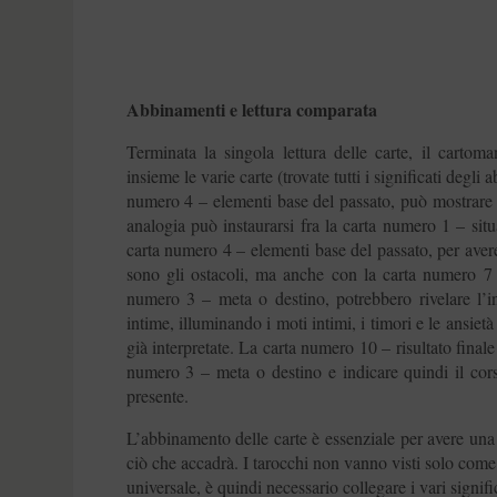
Abbinamenti e lettura comparata
Terminata la singola lettura delle carte, il carto
insieme le varie carte (trovate tutti i significati degl
numero 4 – elementi base del passato, può mostrare u
analogia può instaurarsi fra la carta numero 1 – sit
carta numero 4 – elementi base del passato, per aver
sono gli ostacoli, ma anche con la carta numero 7 
numero 3 – meta o destino, potrebbero rivelare l’i
intime, illuminando i moti intimi, i timori e le ansietà 
già interpretate. La carta numero 10 – risultato final
numero 3 – meta o destino e indicare quindi il cors
presente.
L’abbinamento delle carte è essenziale per avere una 
ciò che accadrà. I tarocchi non vanno visti solo co
universale, è quindi necessario collegare i vari signif