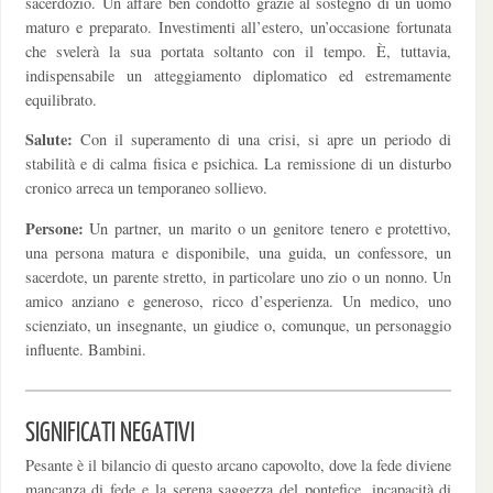
sacerdozio. Un affare ben condotto grazie al sostegno di un uomo
maturo e preparato. Investimenti all’estero, un’occasione fortunata
che svelerà la sua portata soltanto con il tempo. È, tuttavia,
indispensabile un atteggiamento diplomatico ed estremamente
equilibrato.
Salute:
Con il superamento di una crisi, si apre un periodo di
stabilità e di calma fisica e psichica. La remissione di un disturbo
cronico arreca un temporaneo sollievo.
Persone:
Un partner, un marito o un genitore tenero e protettivo,
una persona matura e disponibile, una guida, un confessore, un
sacerdote, un parente stretto, in particolare uno zio o un nonno. Un
amico anziano e generoso, ricco d’esperienza. Un medico, uno
scienziato, un insegnante, un giudice o, comunque, un personaggio
influente. Bambini.
SIGNIFICATI NEGATIVI
Pesante è il bilancio di questo arcano capovolto, dove la fede diviene
mancanza di fede e la serena saggezza del pontefice, incapacità di