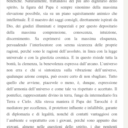
benefiche. Naturalmente, trattandosi del più alto dignitario dello
spirito, la figura del Papa è sempre sinonimo della massima
elevazione possibile, sia su un piano squisitamente animico che
intellettuale. È il maestro dei saggi consigli, direttamente ispirati da
Dio, dei giudizi illuminati e imparziali e per questo depositario
della massima comprensione, conoscenza, intuizione,
discernimento. Sa esprimersi con la massima eloquenza,
persuadendo l’interlocutore con serena sicurezza delle proprie
ragioni, perché sono le ragioni dell’assoluto, in linea con la legge
universale e con la giustizia cosmica. E in questo risiede tutta la
bontà, la clemenza, la benevolenza espressa dall’arcano. L’universo
non erra e chi si sintonizza sulla vibrazione dell’universo,
qualunque azione compia, può essere certo di non sbagliare. Tutto
quello che avviene, piacevole o meno, è, dunque, espressione
dell’armonia dell’universo e come tale va rispettato e accettato. Il
pontefice, rappresentante divino in terra, funge da intermediario fra
Terra e Cielo. Alla stessa maniera il Papa dei Tarocchi è il
mediatore per eccellenza, il protettore influente e infallibile, garante
di diplomazia e di legalità, nonché di contatti vantaggiosi con
l’ambiente e soprattutto con i giovani, perché sono appunto due
giovani, almeno nelle questioni dello spirito, i due penitenti