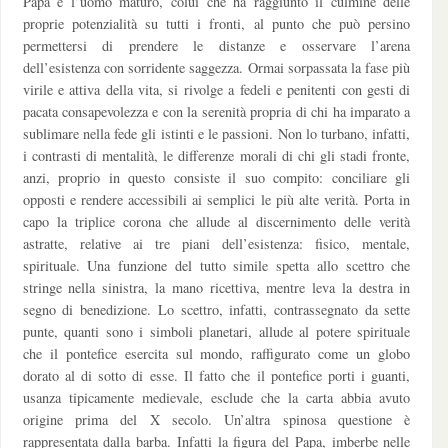
Papa è l’uomo maturo, colui che ha raggiunto il culmine delle
proprie potenzialità su tutti i fronti, al punto che può persino
permettersi di prendere le distanze e osservare l’arena
dell’esistenza con sorridente saggezza. Ormai sorpassata la fase più
virile e attiva della vita, si rivolge a fedeli e penitenti con gesti di
pacata consapevolezza e con la serenità propria di chi ha imparato a
sublimare nella fede gli istinti e le passioni. Non lo turbano, infatti,
i contrasti di mentalità, le differenze morali di chi gli stadi fronte,
anzi, proprio in questo consiste il suo compito: conciliare gli
opposti e rendere accessibili ai semplici le più alte verità. Porta in
capo la triplice corona che allude al discernimento delle verità
astratte, relative ai tre piani dell’esistenza: fisico, mentale,
spirituale. Una funzione del tutto simile spetta allo scettro che
stringe nella sinistra, la mano ricettiva, mentre leva la destra in
segno di benedizione. Lo scettro, infatti, contrassegnato da sette
punte, quanti sono i simboli planetari, allude al potere spirituale
che il pontefice esercita sul mondo, raffigurato come un globo
dorato al di sotto di esse. Il fatto che il pontefice porti i guanti,
usanza tipicamente medievale, esclude che la carta abbia avuto
origine prima del X secolo. Un’altra spinosa questione è
rappresentata dalla barba. Infatti la figura del Papa, imberbe nelle