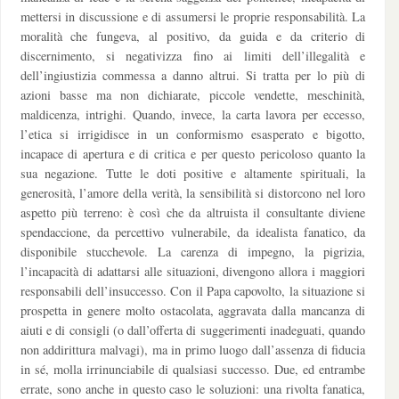
mettersi in discussione e di assumersi le proprie responsabilità. La
moralità che fungeva, al positivo, da guida e da criterio di
discernimento, si negativizza fino ai limiti dell’illegalità e
dell’ingiustizia commessa a danno altrui. Si tratta per lo più di
azioni basse ma non dichiarate, piccole vendette, meschinità,
maldicenza, intrighi. Quando, invece, la carta lavora per eccesso,
l’etica si irrigidisce in un conformismo esasperato e bigotto,
incapace di apertura e di critica e per questo pericoloso quanto la
sua negazione. Tutte le doti positive e altamente spirituali, la
generosità, l’amore della verità, la sensibilità si distorcono nel loro
aspetto più terreno: è così che da altruista il consultante diviene
spendaccione, da percettivo vulnerabile, da idealista fanatico, da
disponibile stucchevole. La carenza di impegno, la pigrizia,
l’incapacità di adattarsi alle situazioni, divengono allora i maggiori
responsabili dell’insuccesso. Con il Papa capovolto, la situazione si
prospetta in genere molto ostacolata, aggravata dalla mancanza di
aiuti e di consigli (o dall’offerta di suggerimenti inadeguati, quando
non addirittura malvagi), ma in primo luogo dall’assenza di fiducia
in sé, molla irrinunciabile di qualsiasi successo. Due, ed entrambe
errate, sono anche in questo caso le soluzioni: una rivolta fanatica,