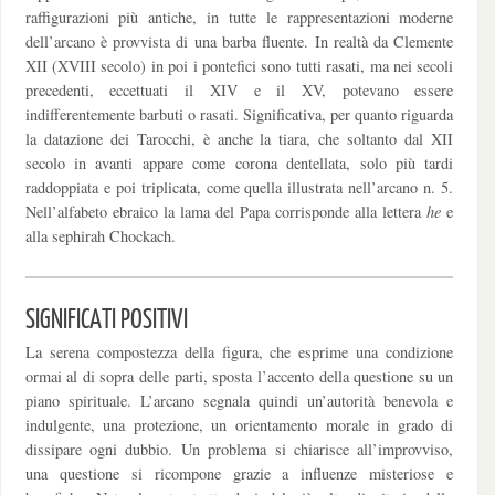
raffigurazioni più antiche, in tutte le rappresentazioni moderne
dell’arcano è provvista di una barba fluente. In realtà da Clemente
XII (XVIII secolo) in poi i pontefici sono tutti rasati, ma nei secoli
precedenti, eccettuati il XIV e il XV, potevano essere
indifferentemente barbuti o rasati. Significativa, per quanto riguarda
la datazione dei Tarocchi, è anche la tiara, che soltanto dal XII
secolo in avanti appare come corona dentellata, solo più tardi
raddoppiata e poi triplicata, come quella illustrata nell’arcano n. 5.
Nell’alfabeto ebraico la lama del Papa corrisponde alla lettera
he
e
alla sephirah Chockach.
SIGNIFICATI POSITIVI
La serena compostezza della figura, che esprime una condizione
ormai al di sopra delle parti, sposta l’accento della questione su un
piano spirituale. L’arcano segnala quindi un’autorità benevola e
indulgente, una protezione, un orientamento morale in grado di
dissipare ogni dubbio. Un problema si chiarisce all’improvviso,
una questione si ricompone grazie a influenze misteriose e